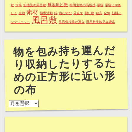
無地風呂敷
敷
水筒
無地染め風呂敷
特岡生地の高級感
環境
環境にやさ
素材
しく
生地
継承活動
綿
縦むすび
見直す
贈り物
遊具
金魚
顔料イ
風呂敷
ンクジェット
風呂敷授業が導入
風呂敷生地見本豊富
物を包み持ち運んだ
り収納したりするた
めの正方形に近い形
の布
物を包み持ち運んだり収納したりするための正方形に近い