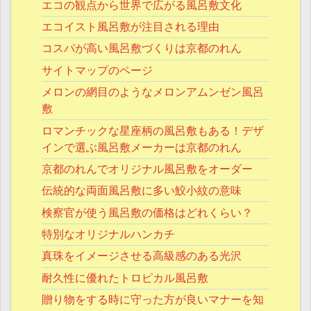
エコの観点から世界で広がる風呂敷文化
エコイスト風呂敷が注目される理由
コスパが高い風呂敷づくりは京都のれん
サイトマップのページ
メロンの網目のようなメロンアムンゼン風呂
敷
ロマンチックな星座柄の風呂敷もある！デザ
インで選ぶ風呂敷メーカーは京都のれん
京都のれんでオリジナル風呂敷をオーダー
伝統的な両面風呂敷に多い鮫小紋の意味
検察官が使う風呂敷の価格はどれくらい？
特別なオリジナルハンカチ
真珠をイメージさせる高級感のある光沢
耐久性に優れたトロピカル風呂敷
贈り物をする時に守った方が良いマナーを知