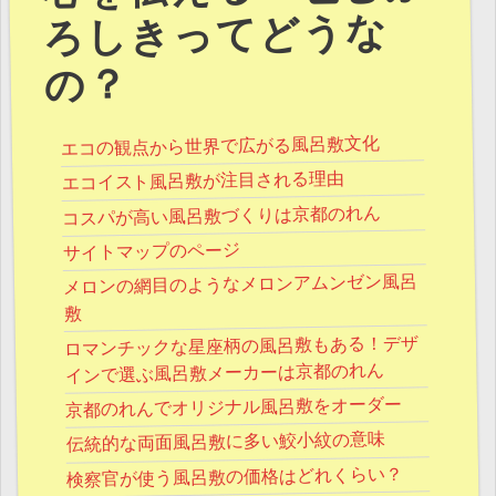
ろしきってどうな
の？
エコの観点から世界で広がる風呂敷文化
エコイスト風呂敷が注目される理由
コスパが高い風呂敷づくりは京都のれん
サイトマップのページ
メロンの網目のようなメロンアムンゼン風呂
敷
ロマンチックな星座柄の風呂敷もある！デザ
インで選ぶ風呂敷メーカーは京都のれん
京都のれんでオリジナル風呂敷をオーダー
伝統的な両面風呂敷に多い鮫小紋の意味
検察官が使う風呂敷の価格はどれくらい？