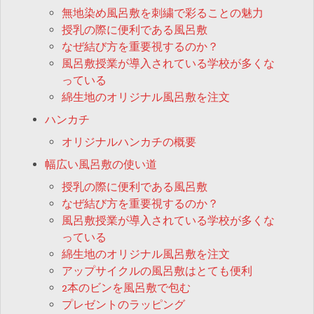
無地染め風呂敷を刺繍で彩ることの魅力
授乳の際に便利である風呂敷
なぜ結び方を重要視するのか？
風呂敷授業が導入されている学校が多くな
っている
綿生地のオリジナル風呂敷を注文
ハンカチ
オリジナルハンカチの概要
幅広い風呂敷の使い道
授乳の際に便利である風呂敷
なぜ結び方を重要視するのか？
風呂敷授業が導入されている学校が多くな
っている
綿生地のオリジナル風呂敷を注文
アップサイクルの風呂敷はとても便利
2本のビンを風呂敷で包む
プレゼントのラッピング