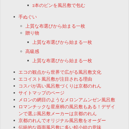
2本のビンを風呂敷で包む
手ぬぐい
上質な布選びから始まる一枚
贈り物
上質な布選びから始まる一枚
高級感
上質な布選びから始まる一枚
エコの観点から世界で広がる風呂敷文化
エコイスト風呂敷が注目される理由
コスパが高い風呂敷づくりは京都のれん
サイトマップのページ
メロンの網目のようなメロンアムンゼン風呂敷
ロマンチックな星座柄の風呂敷もある！デザイ
ンで選ぶ風呂敷メーカーは京都のれん
京都のれんでオリジナル風呂敷をオーダー
伝統的な両面風呂敷に多い鮫小紋の意味