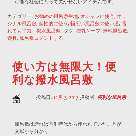
可能な社会にとって欠かせないアイテムです。
カテゴリー:
お勧めの風呂敷生地
,
オシャレに使う
,
オリ
ジナル風呂敷
,
個性的に使う
,
幅広い風呂敷の使い道
,
濡
れても平気！撥水風呂敷
タグ:
授乳ケープ
,
無地風呂敷
,
遊具
,
風呂敷
コメントする
使い方は無限大！便
利な撥水風呂敷
投稿日:
12月 3, 2017
投稿者:
便利な風呂敷
風呂敷は遡れば室町時代から使われていたことが
文献から分かり、