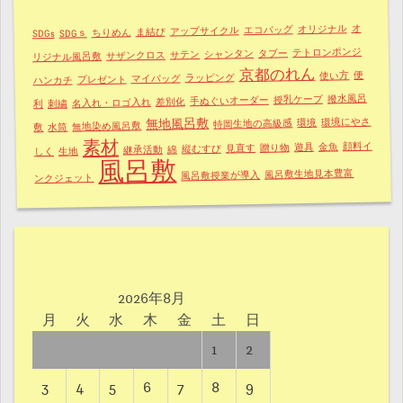
オ
オリジナル
エコバッグ
アップサイクル
ま結び
ちりめん
SDGｓ
SDGs
テトロンポンジ
タブー
シャンタン
サテン
サザンクロス
リジナル風呂敷
京都のれん
便
使い方
ラッピング
マイバッグ
プレゼント
ハンカチ
撥水風呂
授乳ケープ
手ぬぐいオーダー
差別化
名入れ・ロゴ入れ
刺繍
利
環境にやさ
無地風呂敷
環境
特岡生地の高級感
無地染め風呂敷
水筒
敷
素材
顔料イ
金魚
遊具
贈り物
見直す
縦むすび
綿
継承活動
生地
しく
風呂敷
風呂敷生地見本豊富
風呂敷授業が導入
ンクジェット
2026年8月
月
火
水
木
金
土
日
1
2
3
4
5
6
7
8
9