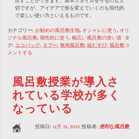
出すことができます。基本スタイルを守るのも大
切ですが、アイデアで形を変えていくのも現代的
で楽しい使い方といえるものです。
カテゴリー:
お勧めの風呂敷生地
,
オシャレに使う
,
オリ
ジナル風呂敷
,
個性的に使う
,
幅広い風呂敷の使い道
タ
グ:
エコバッグ
,
タブー
,
無地風呂敷
,
縦むすび
,
風呂敷
コ
メントする
風呂敷授業が導入さ
れている学校が多く
なっている
投稿日:
11月 21, 2022
投稿者:
便利な風呂敷