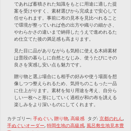
であれば蓄積された知識をもとに用途に適した提
案を受けやすく、素材選びから完成まで安心して
任せられます。事前に布の見本を見比べれること
で環境が整っていれば色の出方や織りの細かさ、
やわらかさの違いまで納得したうえで進めれるた
め仕立てた後の満足感も高まります。
見た目に品がありながらも気軽に使える木綿素材
は普段の暮らしに自然となじみ、使うたびにその
良さを実感し安い点も魅力です。
贈り物と選ぶ場合にも相手の好みや使う場面を想
像しつつ整えられるため、気持ちのこもった一品
に仕上がります。素材を知り用途を考え、自分ら
しい一枚へと形にしていく過程が和の布を誂える
楽しみをより深いものにしてくれます。
カテゴリー:
手ぬぐい
,
贈り物
,
高級感
タグ:
京都のれん
,
手ぬぐいオーダー
,
特岡生地の高級感
,
風呂敷生地見本豊