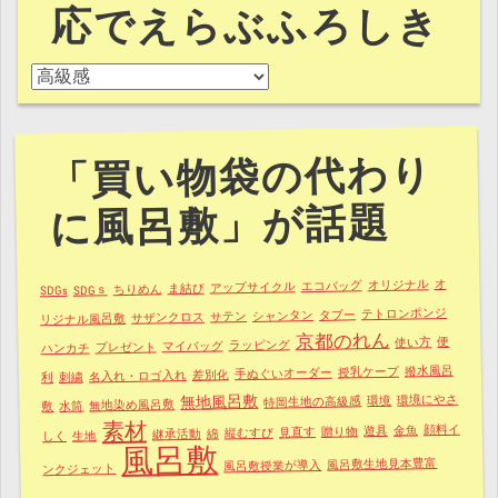
応でえらぶふろしき
ご要望に応える風呂敷製作と誠意ある対応でえらぶふろし
「買い物袋の代わり
に風呂敷」が話題
オ
オリジナル
エコバッグ
アップサイクル
ま結び
ちりめん
SDGｓ
SDGs
テトロンポンジ
タブー
シャンタン
サテン
サザンクロス
リジナル風呂敷
京都のれん
便
使い方
ラッピング
マイバッグ
プレゼント
ハンカチ
撥水風呂
授乳ケープ
手ぬぐいオーダー
差別化
名入れ・ロゴ入れ
刺繍
利
環境にやさ
無地風呂敷
環境
特岡生地の高級感
無地染め風呂敷
水筒
敷
素材
顔料イ
金魚
遊具
贈り物
見直す
縦むすび
綿
継承活動
生地
しく
風呂敷
風呂敷生地見本豊富
風呂敷授業が導入
ンクジェット