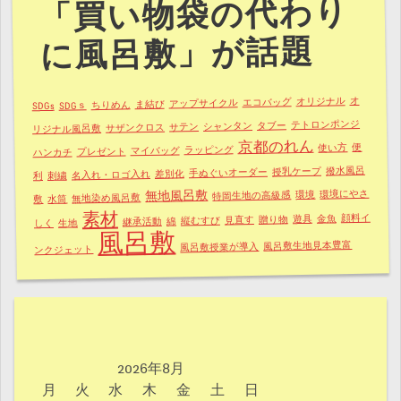
「買い物袋の代わり
に風呂敷」が話題
オ
オリジナル
エコバッグ
アップサイクル
ま結び
ちりめん
SDGｓ
SDGs
テトロンポンジ
タブー
シャンタン
サテン
サザンクロス
リジナル風呂敷
京都のれん
便
使い方
ラッピング
マイバッグ
プレゼント
ハンカチ
撥水風呂
授乳ケープ
手ぬぐいオーダー
差別化
名入れ・ロゴ入れ
刺繍
利
環境にやさ
無地風呂敷
環境
特岡生地の高級感
無地染め風呂敷
水筒
敷
素材
顔料イ
金魚
遊具
贈り物
見直す
縦むすび
綿
継承活動
生地
しく
風呂敷
風呂敷生地見本豊富
風呂敷授業が導入
ンクジェット
2026年8月
月
火
水
木
金
土
日