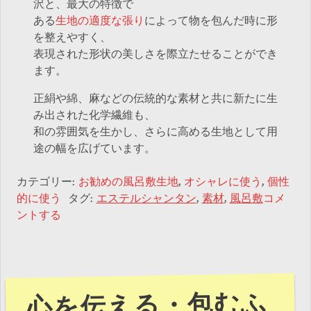
沢と、最大の特徴で
ある
生地の適度な張り
によって物を包んだ時に形
を整えやすく、
表現された形状の美しさを際立たせることができ
ます。
正絹や綿、麻などの伝統的な素材と共に新たに生
み出された化学繊維も、
和の雰囲気を生かし、さらに高める生地として用
途の幅を広げています。
カテゴリー:
お勧めの風呂敷生地
,
オシャレに使う
,
個性
的に使う
タグ:
エステルシャンタン
,
素材
,
風呂敷
コメ
ントする
心を伝える・包むふ