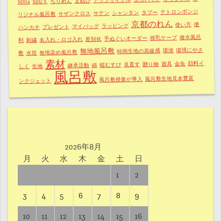
アップサイクル
ま結び
ちりめん
SDGｓ
SDGs
テトロンポンジ
タブー
シャンタン
サテン
サザンクロス
リジナル風呂敷
京都のれん
便
使い方
ラッピング
マイバッグ
プレゼント
ハンカチ
撥水風呂
授乳ケープ
手ぬぐいオーダー
差別化
名入れ・ロゴ入れ
刺繍
利
環境にやさ
無地風呂敷
環境
特岡生地の高級感
無地染め風呂敷
水筒
敷
素材
顔料イ
金魚
遊具
贈り物
見直す
縦むすび
綿
継承活動
生地
しく
風呂敷
風呂敷生地見本豊富
風呂敷授業が導入
ンクジェット
2026年8月
月
火
水
木
金
土
日
1
2
3
4
5
6
7
8
9
10
11
12
13
14
15
16