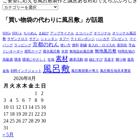
ご要望に応える風呂敷製作と誠意ある対応でえらぶふろしき
「買い物袋の代わりに風呂敷」が話題
SDGs
SDGｓ
ちりめん
ま結び
アップサイクル
エコバッグ
オリジナル
オリジナル風呂
敷
サザンクロス
サテン
シャンタン
タブー
テトロンポンジ
ハンカチ
プレゼント
マイ
京都のれん
バッグ
ラッピング
使い方
便利
刺繍
名入れ・ロゴ入れ
差別化
手ぬ
無地風呂敷
ぐいオーダー
授乳ケープ
撥水風呂敷
水筒
無地染め風呂敷
特岡生地の
素材
高級感
環境
環境にやさしく
生地
継承活動
綿
縦むすび
見直す
贈り物
遊具
風呂敷
金魚
顔料インクジェット
風呂敷授業が導入
風呂敷生地見本豊富
2026年8月
月
火
水
木
金
土
日
1
2
3
4
5
6
7
8
9
10
11
12
13
14
15
16
17
18
19
20
21
22
23
24
25
26
27
28
29
30
31
« 5月