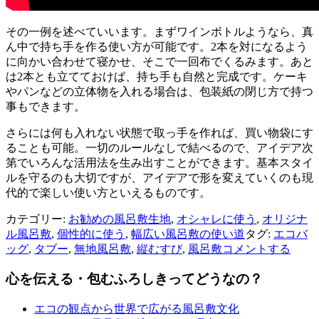
その一例を述べていいます。まずワインボトルようなら、真
ん中で持ち手を作る使い方が可能です。2本を対になるよう
に向かい合わせて寝かせ、そこで一回布でくるみます。あと
は2本とも立てておけば、持ち手も自然と完成です。ケーキ
やパンなどの立体物を入れる場合は、包装紙の閉じ方で持つ
事もできます。
さらには何も入れない状態で取っ手を作れば、買い物袋にす
ることも可能。一切のルールなしで結べるので、アイデア次
第でいろんな活用法を生み出すことができます。基本スタイ
ルを守るのも大切ですが、アイデアで形を変えていくのも現
代的で楽しい使い方といえるものです。
カテゴリー:
お勧めの風呂敷生地
,
オシャレに使う
,
オリジナ
ル風呂敷
,
個性的に使う
,
幅広い風呂敷の使い道
タグ:
エコバ
ッグ
,
タブー
,
無地風呂敷
,
縦むすび
,
風呂敷
コメントする
心を伝える・包むふろしきってどうなの？
エコの観点から世界で広がる風呂敷文化