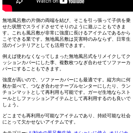
無地風呂敷の片側の両端を結び、そこを引っ張って子供を乗
せた状態でスライドさせてそりのように遊ぶこともできま
す。これも風呂敷が非常に強度に長けるアイテムであるから
こそできる業です。無地風呂敷は災害時のみならず、日常生
活のインテリアとしても活用できます。
例えば使わなくなってしまった無地風呂式をリメイクしてク
ッションカバーにした李、複数枚つなぎ合わせてソファーカ
バーにすることもできます。
強度が高いので、ソファーカバーにも最適です。縦方向に何
枚か並べて、つなぎ合わせテーブルセンターにしたり、ラン
チョンマットとして再利用も可能です。ガーゼ生地ならスト
ールとしファッションアイテムとして再利用するのも良いで
しょう。
どこまでも再利用が可能なアイテムであり、持続可能な社会
にとって欠かせないアイテムです。
カテゴリー:
お勧めの風呂敷生地
,
オシャレに使う
,
オリジナ