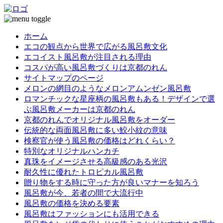
ホーム
エコの観点から世界で広がる風呂敷文化
エコイスト風呂敷が注目される理由
コスパが高い風呂敷づくりは京都のれん
サイトマップのページ
メロンの網目のようなメロンアムンゼン風呂敷
ロマンチックな星座柄の風呂敷もある！デザインで選
ぶ風呂敷メーカーは京都のれん
京都のれんでオリジナル風呂敷をオーダー
伝統的な両面風呂敷に多い鮫小紋の意味
検察官が使う風呂敷の価格はどれくらい？
特別なオリジナルハンカチ
真珠をイメージさせる高級感のある光沢
耐久性に優れたトロピカル風呂敷
贈り物をする時に守った方が良いマナーを知ろう
風呂敷が今、若者の間で大流行中
風呂敷の価格を決める要素
風呂敷はファッションにも活用できる