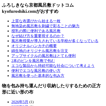
ふろしきなら京都風呂敷ドットコム
kyofuroshiki.comがおすすめ
上質な布選びから始まる一枚
無地染め風呂敷を刺繍で彩ることの魅力
授乳の際に便利である風呂敷
なぜ結び方を重要視するのか？
風呂敷授業が導入されている学校が多くなっている
オリジナルハンカチの概要
綿生地のオリジナル風呂敷を注文
アップサイクルの風呂敷はとても便利
2本のビンを風呂敷で包む
エコな製品から持続可能な社会について考えよう
便利でエコな風呂敷の使い方
風呂敷を使った基本的な包み方
物を包み持ち運んだり収納したりするための正方
形に近い形の布
2026年5月
(1)