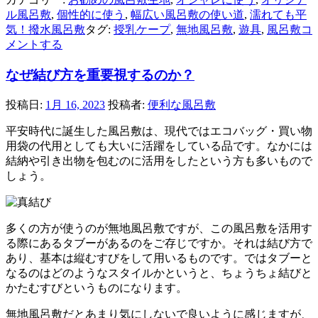
ル風呂敷
,
個性的に使う
,
幅広い風呂敷の使い道
,
濡れても平
気！撥水風呂敷
タグ:
授乳ケープ
,
無地風呂敷
,
遊具
,
風呂敷
コ
メントする
なぜ結び方を重要視するのか？
投稿日:
1月 16, 2023
投稿者:
便利な風呂敷
平安時代に誕生した風呂敷は、現代ではエコバッグ・買い物
用袋の代用としても大いに活躍をしている品です。なかには
結納や引き出物を包むのに活用をしたという方も多いもので
しょう。
多くの方が使うのが無地風呂敷ですが、この風呂敷を活用す
る際にあるタブーがあるのをご存じですか。それは結び方で
あり、基本は縦むすびをして用いるものです。ではタブーと
なるのはどのようなスタイルかというと、ちょうちょ結びと
かたむすびというものになります。
無地風呂敷だとあまり気にしないで良いように感じますが、