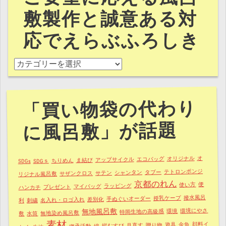
敷製作と誠意ある対
応でえらぶふろしき
ご要望に応える風呂敷製作と誠意ある対応でえらぶふろし
「買い物袋の代わり
に風呂敷」が話題
オ
オリジナル
エコバッグ
アップサイクル
ま結び
ちりめん
SDGｓ
SDGs
テトロンポンジ
タブー
シャンタン
サテン
サザンクロス
リジナル風呂敷
京都のれん
便
使い方
ラッピング
マイバッグ
プレゼント
ハンカチ
撥水風呂
授乳ケープ
手ぬぐいオーダー
差別化
名入れ・ロゴ入れ
刺繍
利
環境にやさ
無地風呂敷
環境
特岡生地の高級感
無地染め風呂敷
水筒
敷
素材
顔料イ
金魚
遊具
贈り物
見直す
縦むすび
綿
継承活動