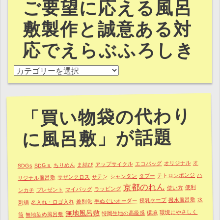
ご要望に応える風呂
敷製作と誠意ある対
応でえらぶふろしき
ご要望に応える風呂敷製作と誠意ある対応でえらぶふろし
「買い物袋の代わり
に風呂敷」が話題
オ
オリジナル
エコバッグ
アップサイクル
ま結び
ちりめん
SDGｓ
SDGs
ハ
テトロンポンジ
タブー
シャンタン
サテン
サザンクロス
リジナル風呂敷
京都のれん
便利
使い方
ラッピング
マイバッグ
プレゼント
ンカチ
水
撥水風呂敷
授乳ケープ
手ぬぐいオーダー
差別化
名入れ・ロゴ入れ
刺繍
環境にやさしく
無地風呂敷
環境
特岡生地の高級感
無地染め風呂敷
筒