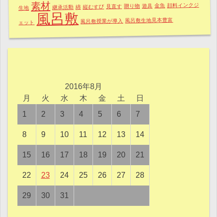
素材
顔料インクジ
金魚
遊具
贈り物
見直す
縦むすび
綿
継承活動
生地
風呂敷
風呂敷生地見本豊富
風呂敷授業が導入
ェット
2016年8月
月
火
水
木
金
土
日
1
2
3
4
5
6
7
8
9
10
11
12
13
14
15
16
17
18
19
20
21
22
23
24
25
26
27
28
29
30
31