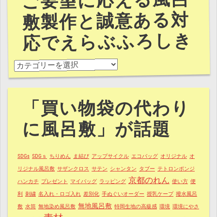
ご要望に応える風呂
敷製作と誠意ある対
応でえらぶふろしき
ご要望に応える風呂敷製作と誠意ある対応でえらぶふろし
「買い物袋の代わり
に風呂敷」が話題
SDGs
SDGｓ
ちりめん
ま結び
アップサイクル
エコバッグ
オリジナル
オ
リジナル風呂敷
サザンクロス
サテン
シャンタン
タブー
テトロンポンジ
京都のれん
ハンカチ
プレゼント
マイバッグ
ラッピング
使い方
便
利
刺繍
名入れ・ロゴ入れ
差別化
手ぬぐいオーダー
授乳ケープ
撥水風呂
無地風呂敷
敷
水筒
無地染め風呂敷
特岡生地の高級感
環境
環境にやさ