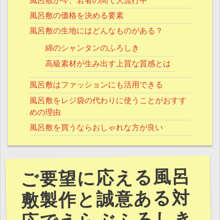
風呂敷が今、若者の間で大流行中
風呂敷の価格を決める要素
風呂敷の生地にはどんなものがある？
綿のシャンタンのふろしき
高級素材が生み出す上質な質感とは
風呂敷はファッションにも活用できる
風呂敷をレジ袋の代わりに使うことがおすす
めの理由
風呂敷を買うならおしゃれな方が良い
ご要望に応える風呂
敷製作と誠意ある対