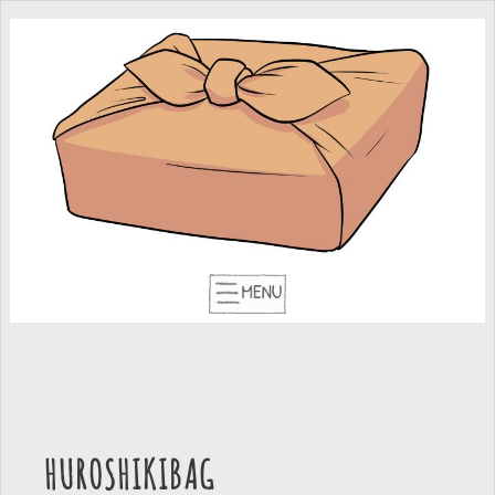
HUROSHIKIBAG