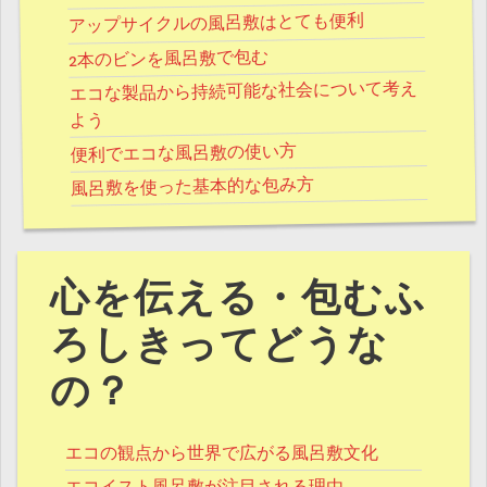
アップサイクルの風呂敷はとても便利
2本のビンを風呂敷で包む
エコな製品から持続可能な社会について考え
よう
便利でエコな風呂敷の使い方
風呂敷を使った基本的な包み方
心を伝える・包むふ
ろしきってどうな
の？
エコの観点から世界で広がる風呂敷文化