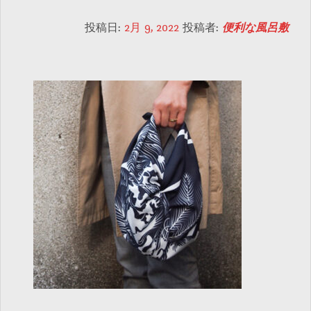
投稿日:
2月 9, 2022
投稿者:
便利な風呂敷