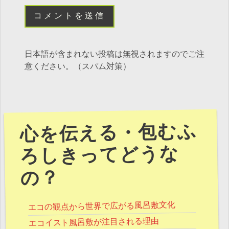
日本語が含まれない投稿は無視されますのでご注
意ください。（スパム対策）
心を伝える・包むふ
ろしきってどうな
の？
エコの観点から世界で広がる風呂敷文化
エコイスト風呂敷が注目される理由