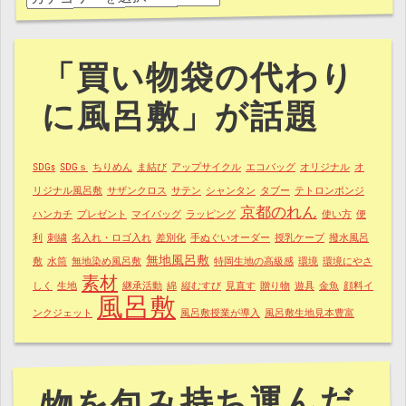
「買い物袋の代わり
に風呂敷」が話題
SDGs
SDGｓ
ちりめん
ま結び
アップサイクル
エコバッグ
オリジナル
オ
リジナル風呂敷
サザンクロス
サテン
シャンタン
タブー
テトロンポンジ
京都のれん
ハンカチ
プレゼント
マイバッグ
ラッピング
使い方
便
利
刺繍
名入れ・ロゴ入れ
差別化
手ぬぐいオーダー
授乳ケープ
撥水風呂
無地風呂敷
敷
水筒
無地染め風呂敷
特岡生地の高級感
環境
環境にやさ
素材
しく
生地
継承活動
綿
縦むすび
見直す
贈り物
遊具
金魚
顔料イ
風呂敷
ンクジェット
風呂敷授業が導入
風呂敷生地見本豊富
物を包み持ち運んだ