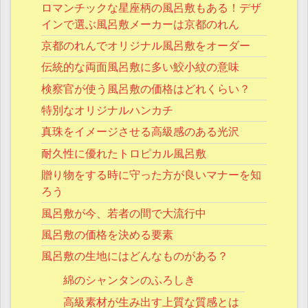
ロマンチックな星座柄の風呂敷もある！デザ
インで選ぶ風呂敷メーカーは京都のれん
京都のれんでオリジナル風呂敷をオーダー
伝統的な両面風呂敷に多い鮫小紋の意味
検察官が使う風呂敷の価格はどれくらい？
特別なオリジナルハンカチ
真珠をイメージさせる高級感のある光沢
耐久性に優れたトロピカル風呂敷
贈り物をする時に守った方が良いマナーを知
ろう
風呂敷が今、若者の間で大流行中
風呂敷の価格を決める要素
風呂敷の生地にはどんなものがある？
綿のシャンタンのふろしき
高級素材が生み出す上質な質感とは