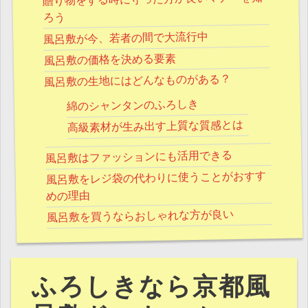
ろう
風呂敷が今、若者の間で大流行中
風呂敷の価格を決める要素
風呂敷の生地にはどんなものがある？
綿のシャンタンのふろしき
高級素材が生み出す上質な質感とは
風呂敷はファッションにも活用できる
風呂敷をレジ袋の代わりに使うことがおすす
めの理由
風呂敷を買うならおしゃれな方が良い
ふろしきなら京都風