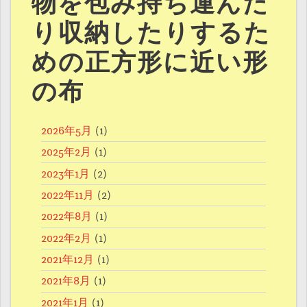
物を包み持ち運んだ
り収納したりするた
めの正方形に近い形
の布
2026年5月
(1)
2025年2月
(1)
2023年1月
(2)
2022年11月
(2)
2022年8月
(1)
2022年2月
(1)
2021年12月
(1)
2021年8月
(1)
2021年1月
(1)