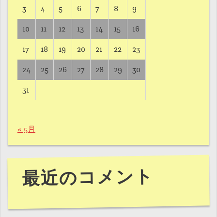
3
4
5
6
7
8
9
10
11
12
13
14
15
16
17
18
19
20
21
22
23
24
25
26
27
28
29
30
31
« 5月
最近のコメント