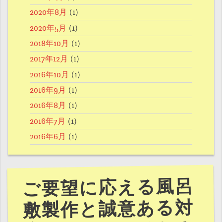
2020年8月
(1)
2020年5月
(1)
2018年10月
(1)
2017年12月
(1)
2016年10月
(1)
2016年9月
(1)
2016年8月
(1)
2016年7月
(1)
2016年6月
(1)
ご要望に応える風呂
敷製作と誠意ある対