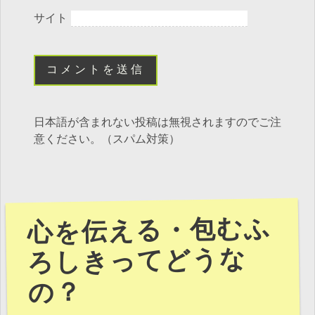
サイト
日本語が含まれない投稿は無視されますのでご注
意ください。（スパム対策）
心を伝える・包むふ
ろしきってどうな
の？