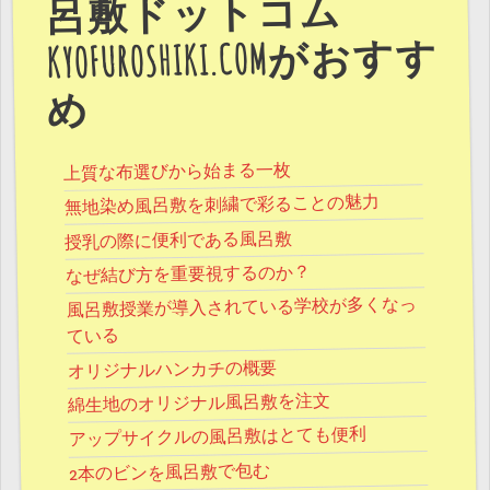
呂敷ドットコム
KYOFUROSHIKI.COMがおすす
め
上質な布選びから始まる一枚
無地染め風呂敷を刺繍で彩ることの魅力
授乳の際に便利である風呂敷
なぜ結び方を重要視するのか？
風呂敷授業が導入されている学校が多くなっ
ている
オリジナルハンカチの概要
綿生地のオリジナル風呂敷を注文
アップサイクルの風呂敷はとても便利
2本のビンを風呂敷で包む