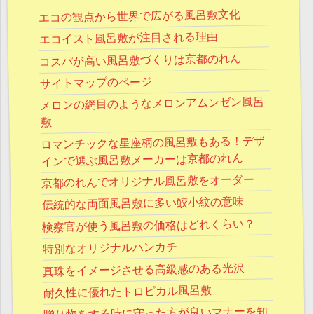
エコの観点から世界で広がる風呂敷文化
エコイスト風呂敷が注目される理由
コスパが高い風呂敷づくりは京都のれん
サイトマップのページ
メロンの網目のようなメロンアムンゼン風呂
敷
ロマンチックな星座柄の風呂敷もある！デザ
インで選ぶ風呂敷メーカーは京都のれん
京都のれんでオリジナル風呂敷をオーダー
伝統的な両面風呂敷に多い鮫小紋の意味
検察官が使う風呂敷の価格はどれくらい？
特別なオリジナルハンカチ
真珠をイメージさせる高級感のある光沢
耐久性に優れたトロピカル風呂敷
贈り物をする時に守った方が良いマナーを知