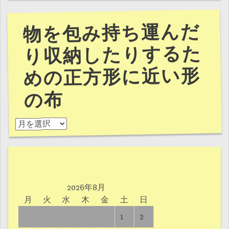
物を包み持ち運んだ
り収納したりするた
めの正方形に近い形
の布
物を包み持ち運んだり収納したりするための正方形に近い
2026年8月
月
火
水
木
金
土
日
1
2