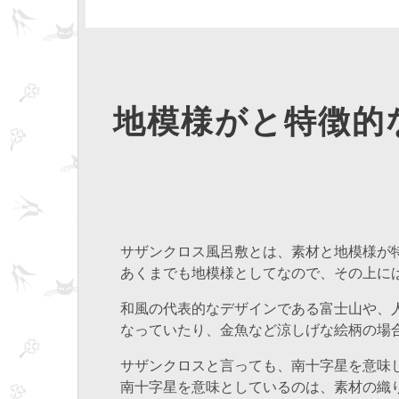
地模様がと特徴的
サザンクロス風呂敷とは、素材と地模様が
あくまでも地模様としてなので、その上に
和風の代表的なデザインである富士山や、
なっていたり、金魚など涼しげな絵柄の場
サザンクロスと言っても、南十字星を意味
南十字星を意味としているのは、素材の織