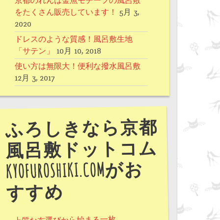
京都のれんは金魚モチーフの風呂敷
をたくさん販売しています！
5月 3,
2020
ドレスのような質感！風呂敷生地
「サテン」
10月 10, 2018
使い方は無限大！便利な撥水風呂敷
12月 3, 2017
ふろしきなら京都
風呂敷ドットコム
KYOFUROSHIKI.COMがお
すすめ