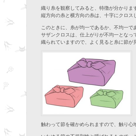
織り糸を観察してみると、特徴が分かりま
縦方向の糸と横方向の糸は、十字にクロス
このときに、糸が均一であるか、不均一で
サザンクロスは、仕上がりが不均一となっ
織られていますので、よく見ると糸に節が
触わって節を確かめられますので、触り心