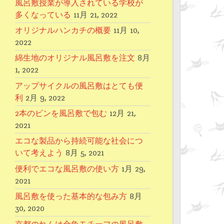
風呂敷授業が導入されている学校が
多くなっている
11月 21, 2022
オリジナルハンカチの概要
11月 10,
2022
綿生地のオリジナル風呂敷を注文
8月
1, 2022
アップサイクルの風呂敷はとても便
利
2月 9, 2022
2本のビンを風呂敷で包む
12月 21,
2021
エコな製品から持続可能な社会につ
いて考えよう
8月 5, 2021
便利でエコな風呂敷の使い方
1月 29,
2021
風呂敷を使った基本的な包み方
8月
30, 2020