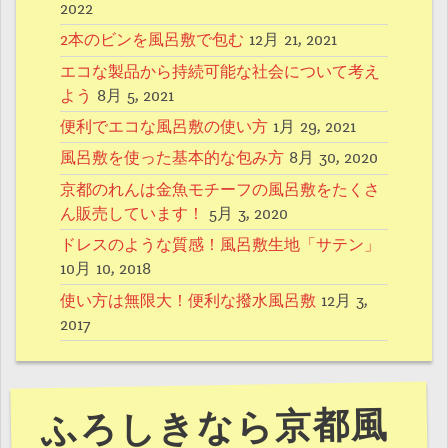
2022
2本のビンを風呂敷で包む
12月 21, 2021
エコな製品から持続可能な社会について考え
よう
8月 5, 2021
便利でエコな風呂敷の使い方
1月 29, 2021
風呂敷を使った基本的な包み方
8月 30, 2020
京都のれんは金魚モチーフの風呂敷をたくさ
ん販売しています！
5月 3, 2020
ドレスのような質感！風呂敷生地「サテン」
10月 10, 2018
使い方は無限大！便利な撥水風呂敷
12月 3,
2017
ふろしきなら京都風