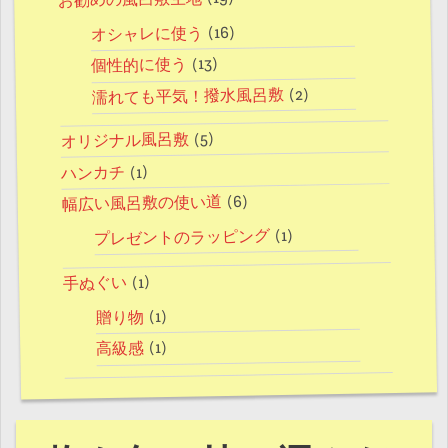
(16)
オシャレに使う
(13)
個性的に使う
(2)
濡れても平気！撥水風呂敷
(5)
オリジナル風呂敷
(1)
ハンカチ
(6)
幅広い風呂敷の使い道
(1)
プレゼントのラッピング
(1)
手ぬぐい
(1)
贈り物
(1)
高級感