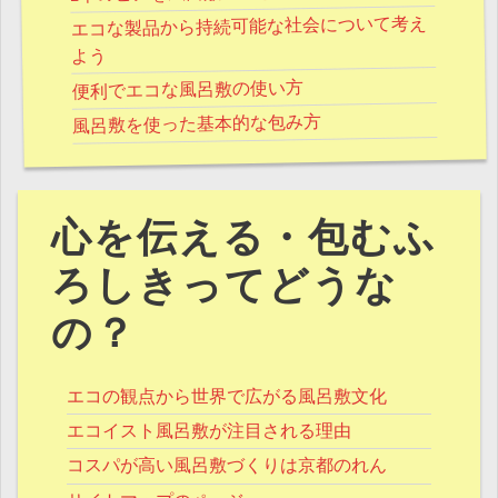
エコな製品から持続可能な社会について考え
よう
便利でエコな風呂敷の使い方
風呂敷を使った基本的な包み方
心を伝える・包むふ
ろしきってどうな
の？
エコの観点から世界で広がる風呂敷文化
エコイスト風呂敷が注目される理由
コスパが高い風呂敷づくりは京都のれん