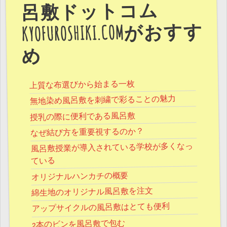
呂敷ドットコム
KYOFUROSHIKI.COMがおすす
め
上質な布選びから始まる一枚
無地染め風呂敷を刺繍で彩ることの魅力
授乳の際に便利である風呂敷
なぜ結び方を重要視するのか？
風呂敷授業が導入されている学校が多くなっ
ている
オリジナルハンカチの概要
綿生地のオリジナル風呂敷を注文
アップサイクルの風呂敷はとても便利
2本のビンを風呂敷で包む