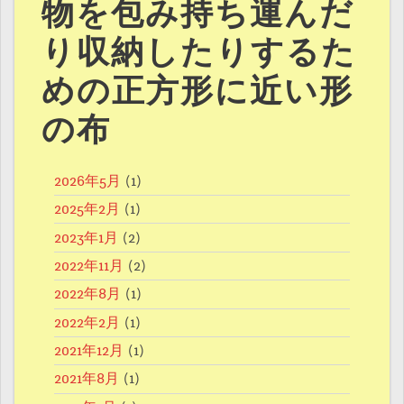
物を包み持ち運んだ
り収納したりするた
めの正方形に近い形
の布
2026年5月
(1)
2025年2月
(1)
2023年1月
(2)
2022年11月
(2)
2022年8月
(1)
2022年2月
(1)
2021年12月
(1)
2021年8月
(1)